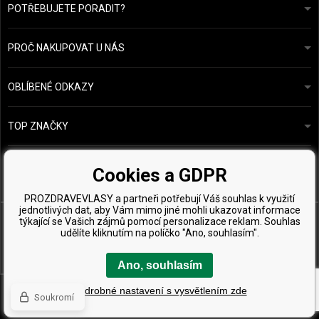
POTŘEBUJETE PORADIT?
info@prozdravevlasy.cz
Obchodní podmínky
Odpovíme do 24 hodin.
PROČ NAKUPOVAT U NÁS
Ochrana osobních údajů
Náš příběh
Přehled plateb a dopravy
Blog
Ecru New York
OBLÍBENÉ ODKAZY
Vrácení zboží
Kadeřnická poradna
Kérastase
Kontakty
TOP ZNAČKY
O&M
Vzorky zdarma
Paul Mitchell
Wella Professionals
Cookies a GDPR
Zenz Organic
PROZDRAVEVLASY a partneři potřebují Váš souhlas k využití
jednotlivých dat, aby Vám mimo jiné mohli ukazovat informace
týkající se Vašich zájmů pomocí personalizace reklam. Souhlas
udělíte kliknutím na políčko "Ano, souhlasím".
Ano, souhlasím
Copyright © 2026 ProZdravéVlasy.cz, Všechny práva vyhrazena
Podrobné nastavení s vysvětlením zde
Soukromí
Tvorba a pronájem eshopů
BINARGON.cz