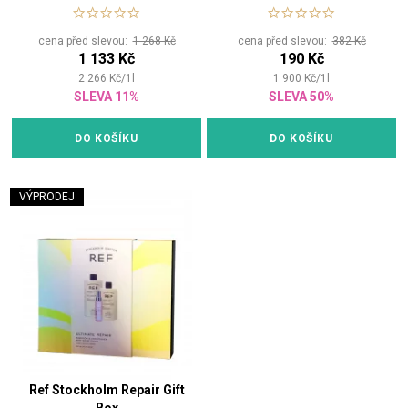
vlasy
cena před slevou:
1 268 Kč
cena před slevou:
382 Kč
1 133 Kč
190 Kč
2 266
Kč
/
1
l
1 900
Kč
/
1
l
SLEVA 11%
SLEVA 50%
DO KOŠÍKU
DO KOŠÍKU
VÝPRODEJ
Ref Stockholm Repair Gift