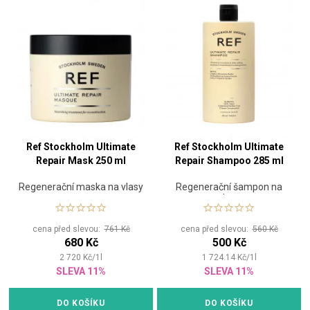
Ref Stockholm Ultimate
Ref Stockholm Ultimate
Repair Mask 250 ml
Repair Shampoo 285 ml
Regenerační maska na vlasy
Regenerační šampon na
vlasy
cena před slevou:
761 Kč
cena před slevou:
560 Kč
680 Kč
500 Kč
2 720
Kč
/
1
l
1 724.14
Kč
/
1
l
SLEVA 11%
SLEVA 11%
DO KOŠÍKU
DO KOŠÍKU