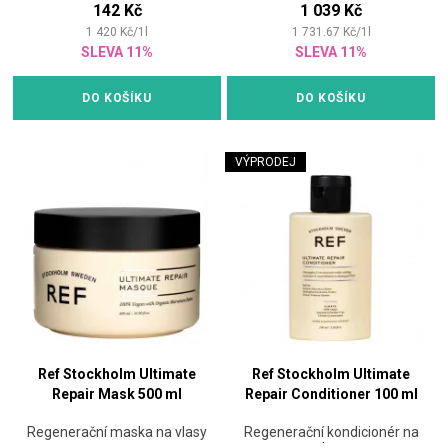
142 Kč
1 039 Kč
1 420
Kč
/
1
l
1 731.67
Kč
/
1
l
SLEVA 11%
SLEVA 11%
DO KOŠÍKU
DO KOŠÍKU
VÝPRODEJ
Ref Stockholm Ultimate
Ref Stockholm Ultimate
Repair Mask 500 ml
Repair Conditioner 100 ml
Regenerační maska na vlasy
Regenerační kondicionér na