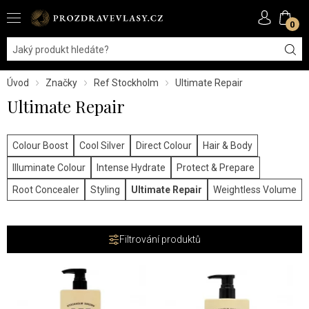
0
Úvod
Značky
Ref Stockholm
Ultimate Repair
Ultimate Repair
Colour Boost
Cool Silver
Direct Colour
Hair & Body
Illuminate Colour
Intense Hydrate
Protect & Prepare
Root Concealer
Styling
Ultimate Repair
Weightless Volume
Filtrování produktů