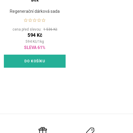
Box
Regenerační dárková sada
cena před slevou:
1 536 Kč
594 Kč
594
Kč
/
1
kg
SLEVA 61%
DO KOŠÍKU