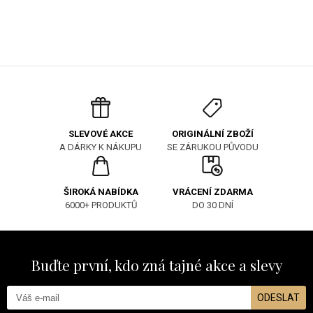
ORIGINÁLNÍ ZBOŽÍ
SLEVOVÉ AKCE
SE ZÁRUKOU PŮVODU
A DÁRKY K NÁKUPU
ŠIROKÁ NABÍDKA
VRÁCENÍ ZDARMA
6000+ PRODUKTŮ
DO 30 DNÍ
Buďte první, kdo zná tajné akce a slevy
ODESLAT