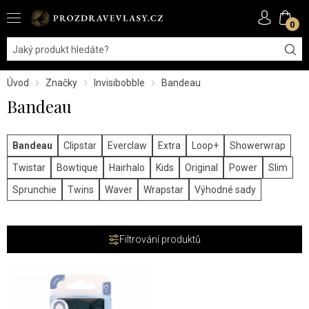
0
Úvod
Značky
Invisibobble
Bandeau
Bandeau
Bandeau
Clipstar
Everclaw
Extra
Loop+
Showerwrap
Twistar
Bowtique
Hairhalo
Kids
Original
Power
Slim
Sprunchie
Twins
Waver
Wrapstar
Výhodné sady
Filtrování produktů